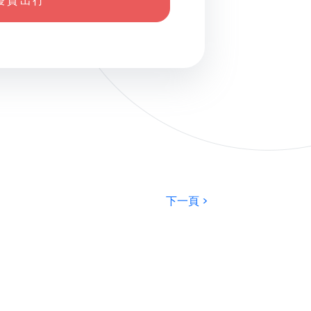
優 質 出 行
下一頁 >