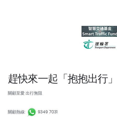
趕快來一起「抱抱出行
關顧至愛 出行無阻
關顧熱線:
9349 7031