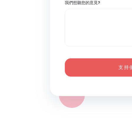
我們想聽您的意見?
支 持 