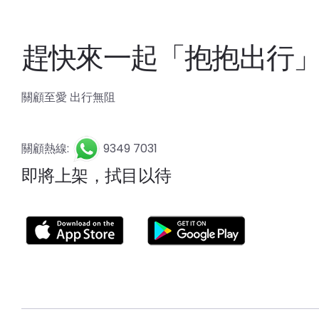
趕快來一起「抱抱出行
關顧至愛 出行無阻
關顧熱線:
9349 7031
即將上架，拭目以待